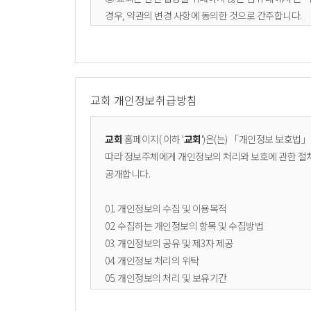
경우, 약관의 변경 사항에 동의한 것으로 간주합니다.
제 3 조 (용어의 정의)
1. 이용자: 본 약관에 따라 교회가 제공하는 서비스를 
2. 회원: 서비스에 접속하여 본 약관에 동의하고 이용자
교회 개인정보취급방침
3. 콘텐츠: 교회가 서비스 상에서 제공하는 설교 영상, 
제 2 장 서비스 이용 및 관리
교회
홈페이지(
이하 '
교회
')은(는) 「개인정보 보호법
따라 정보주체에게 개인정보의 처리와 보호에 관한 절차
제 4 조 (이용 신청 및 승낙)
공개합니다.
① 이용계약은 이용자가 약관 내용에 동의하고 회원가입
② 교회는 다음 각 호에 해당하는 신청에 대하여는 승낙
01. 개인정보의 수집 및 이용목적
- 타인의 명의를 도용하여 신청한 경우
02. 수집하는 개인정보의 항목 및 수집방법
- 등록 내용에 허위, 기재 누락, 오기가 있는 경우
03. 개인정보의 공유 및 제3자 제공
- 교회의 신앙적 목적이나 정체성에 반하는 의도를 가진
04. 개인정보 처리의 위탁
05. 개인정보의 처리 및 보유기간
제 5 조 (서비스의 제공 및 중단)
06. 개인정보 파기절차 및 방법