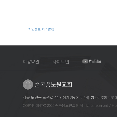
- 필수항목 : 로그인ID, 비밀번호, 이름, 이메일
① 교회가 작성한 저작물에 대한 저작권 및 기타 지적
- 선택항목 :
② 이용자는 서비스를 이용하며 얻은 정보를 교회의 사전 
서비스 이용과정에서 아래와 같은 정보들이 자동으로 생
- IP 주소, 쿠키, 서비스 이용 기록, 방문 일시, 불량 이용
제 4 장 손해배상 및 면책
개인정보 처리방침
교회
은(는) 다음과 같은 방법으로 개인정보를 수집합니
제 9 조 (면책 조항)
- 홈페이지에서 회원가입
① 교회는 천재지변, 전쟁, 기간통신사업자의 서비스 중
② 교회는 이용자의 귀책사유로 인한 서비스 이용 장애
03. 개인정보의 공유 및 제3자 제공
③ 교회는 이용자가 게시하거나 전송한 자료의 내용에 
교회
는 정보주체의 개인정보를 "01. 개인정보의 수집목
④ 교회는 본 서비스를 통해 제공되는 모든 자료의 정
이용약관
사이트맵
해당하는 경우에만 개인정보를 제3자에게 제공합니다.
제 10 조 (재판권 및 준거법)
다만, 아래의 경우에는 예외로 합니다.
본 약관과 관련하여 발생한 분쟁에 대해서는 교회의 소
- 정보주체로부터 별도의 동의를 받은 경우
- 법령의 규정에 의거하거나, 수사 목적으로 법령에 정
관할법원 :
서울 노원구 노원로 440 (상계2동 322-14)
☎ 02-3391-610
- 총회 또는 노회 등 교단 기관의 행정 업무 수행을 위
© 2020 순복음노원교회
COPYRIGHT
All rights reserved / Ho
04. 개인정보 처리의 위탁