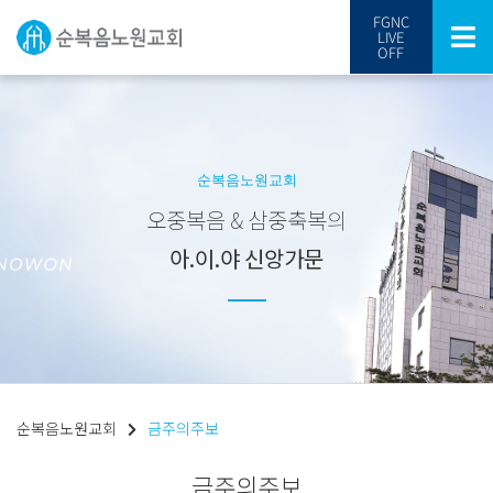
FGNC
LIVE
OFF
순복음노원교회
오중복음 & 삼중축복의
아.이.야 신앙가문
순복음노원교회
금주의주보
금주의주보