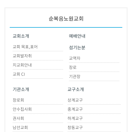
순복음노원교회
교회소개
예배안내
교회 목표,표어
섬기는분
교회발자취
교역자
지교회안내
장로
교회 CI
기관장
기관소개
교구소개
장로회
상계교구
안수집사회
중계교구
권사회
하계교구
남선교회
창동교구