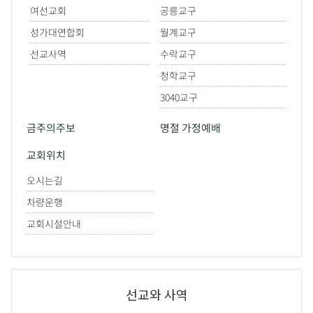
여선교회
공릉교구
성가대연합회
월계교구
선교사역
수락교구
청학교구
3040교구
금주의주보
명절 가정예배
교회위치
오시는길
차량운행
교회시설안내
선교와 사역