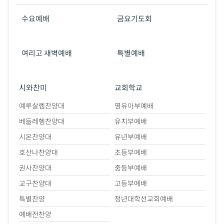
수요예배
금요기도회
여리고 새벽예배
특별예배
시와찬미
교회학교
예루살렘찬양대
영유아부예배
베들레헴찬양대
유치부예배
시온찬양대
유년부예배
호산나찬양대
초등부예배
권사찬양대
중등부예배
교구찬양대
고등부예배
특별찬양
청년대학선교회예배
예배전찬양