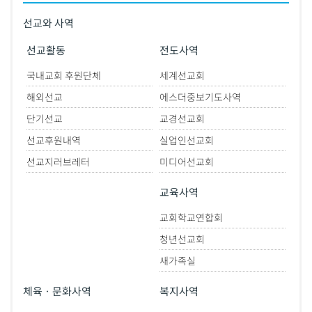
선교와 사역
선교활동
전도사역
국내교회 후원단체
세계선교회
해외선교
에스더중보기도사역
단기선교
교경선교회
선교후원내역
실업인선교회
선교지러브레터
미디어선교회
교육사역
교회학교연합회
청년선교회
새가족실
체육ㆍ문화사역
복지사역