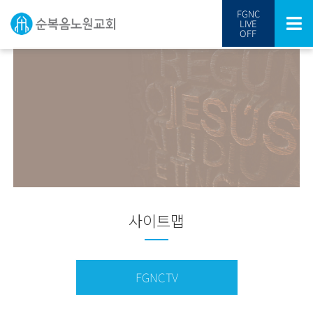
FGNC
LIVE
OFF
사이트맵
FGNCTV