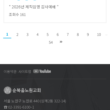
" 2026년 제직임명 감사예배 "
조회수 161
1
...
2
3
4
5
6
7
8
9
10
54
이용약관
사이트맵
서울 노원구 노원로 440 (상계2동 322-14)
☎ 02-3391-6100~1