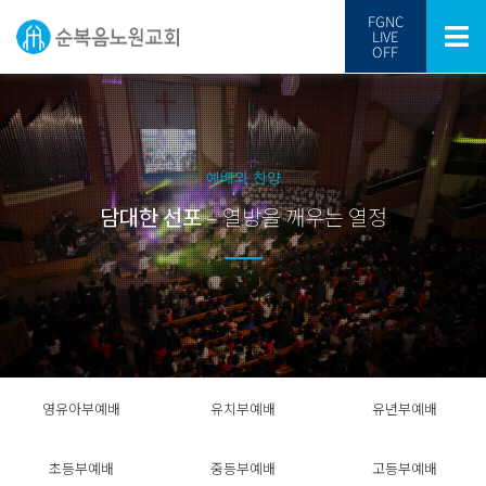
FGNC
LIVE
OFF
예배와 찬양
담대한 선포
– 열방을 깨우는 열정
영유아부예배
유치부예배
유년부예배
초등부예배
중등부예배
고등부예배