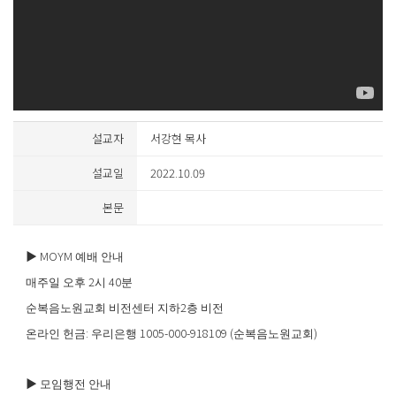
설교자
서강현 목사
설교일
2022.10.09
본문
▶
MOYM
예배 안내
2
40
매주일 오후
시
분
2
순복음노원교회 비전센터 지하
층 비전
:
1005-000-918109 (
)
온라인 헌금
우리은행
순복음노원교회
▶
모임행전 안내