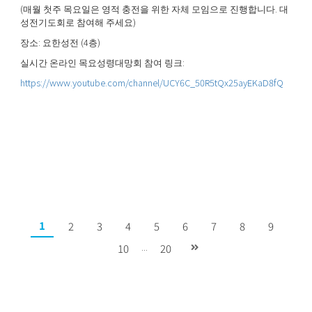
(
.
매월 첫주 목요일은 영적 충전을 위한 자체 모임으로 진행합니다
대
)
성전기도회로 참여해 주세요
:
(4
)
장소
요한성전
층
:
실시간 온라인 목요성령대망회 참여 링크
https://www.youtube.com/channel/UCY6C_50R5tQx25ayEKaD8fQ
1
2
3
4
5
6
7
8
9
...
10
20